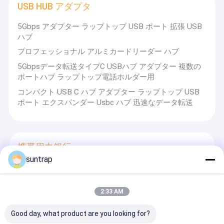
USB HUB アダプタ
Suntrapは、BSCI、SGS、TUVの監査にも合格しています。
5Gbps アダプター ラップトップ USB ポート 拡張 USB
Suntrap
ハブ
の製品は、北米、南米、東南アジア、中東、米国、ヨーロッパな
プロフェッショナル アルミカードリーダー ハブ
ど、多くの国と地域に輸出されています。
Suntrap
5Gbpsデータ転送タイプC USBハブ アダプター 複数の
ポートハブ ラップトップ電話ホルダー用
コンパクト USB C ハブ アダプター ラップトップ USB
は、深セン龍崗区布吉鎮布瀾路131号F棟3階に位置し、約80〜
ポート エクスパンダー Usbc ハブ 迅速なデータ転送
100人の専門製造従業員を擁し、経験豊富なエンジニアとデザイ
ナー、高水準の技術者システムと品質管理担当者、数十人の販売
エリート、強力な技術力、1,500平方メートルの工場面積、4つの
SMT生産ライン、そしてここで十分に整備された試験設備を備え
ています。
携帯用力銀行
Suntrap品質へのコミットメント
suntrap
品質管理文書のシステムを開発し、健全なフラッシュチップ検出
カスタマイズされる単一ケーブルとなされる5000MAH
エンジニアリング部門を設けています。各製品は、3回のQCによ
2800MAHポリ塩化ビニール力銀行
る個別検出を行っています。
すべての生産は、すでにCE、RoHS、FCCの証明書に合格してお
Superspeed 1つのボディ プラスチック力銀行リチウム
2:33 AM
り、証明書はすべて当社のウェブサイトに表示されています。
電池が付いている4ケーブル
Good day, what product are you looking for?
スマートフォン用のマイクロUSBとタイプC入力ポート