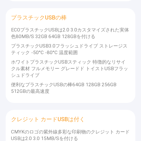
す。
SSDの内部ハード・ドライブ
毎月3,000,000個以上のUSB、SSD、メモリカードを製造し
ています。
プラスチックUSBの棒
マイクロSDカード
優れた品質管理システムと、迅速な生産納品を行う150人
以上の専門スタッフ。
ECOプラスチックUSBは2.0 3.0カスタマイズされた実体
UDPの抜け目がない破片
100%テスト合格、高品質、信頼性の高い保証ポリシー。
色80MB/S 32GB 64GB 128GBを付ける
24時間365日のオンラインサービスと迅速なターンアラウ
タイプcのotg usbの抜け目がないドライブ
プラスチックUSB3.0フラッシュドライブ ストレージス
ンド--24時間緊急サービスをサポートします。
ティック -50°C -80°C 温度範囲
2時間のデザイナーによる図面作成と、少量MOQでのレー
木USB抜け目がないドライブ
ホワイトプラスチックUSBスティック 特徴的なリサイ
ザーおよびフルカラー印刷ロゴのサポート。
クル素材 フルメモリー グレードド トイストUSBフラッ
適切なロジスティクスソリューション。
プラスチックUSBの棒
シュドライブ
便利なプラスチックUSBの棒64GB 128GB 256GB
クレジット カードUSBは付く
512GBの最高速度
水晶USBの棒
当社のVRをご覧ください：
https://www.ecer.com/corp/uuu5cjq-top-usb/vr.html
革USB抜け目がないドライブ
クレジット カードUSBは付く
ペンUSBの抜け目がないドライブ
SUNTARP
は、深センにあるUSBフラッシュドライブの誠実なメ
CMYKのロゴの紫外線多彩な印刷物のクレジット カード
ーカーです。
USBは2.0 3.0 15MB/Sを付ける
Suntrapは、USB業界とUSB新スタイルの開発をリードする標準