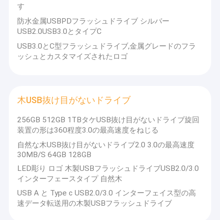
す
わたしたち に つい て
Suntrapは、BSCI、SGS、TUVの監査にも合格しています。
は、
すべての製品に高品質のチップをフル容量で搭載するという原則
防水金属USBPDフラッシュドライブ シルバー
を常に遵守しています。
工場 ツアー
USB2.0USB3.0とタイプC
USBフラッシュドライブ、SSDハードドライブ、メモリカード製
USB3.0とC型フラッシュドライブ,金属グレードのフラ
品に使用されるすべてのチップは、H2テストに合格しています。
品質管理
アップグレードや偽造チップを一切使用していません。
ッシュとカスタマイズされたロゴ
Suntrapは、急速充電機能を備えたワイヤレス充電器を製造して
おり、業界品質は大きく先行しています。
連絡 ください
W
e are
usb
flash
memory
中国で16年の豊富な経験を持つ工
ニュース
木USB抜け目がないドライブ
場です。お客様に最適なソリューションとカスタマイズ
された製品を提供できます。
主な製品は、USBフラッシュ
事件
256GB 512GB 1TBタケUSB抜け目がないドライブ旋回
ドライブ、SSDハードドライブ、メモリカードなどです。
装置の形は360程度3.0の最高速度をねじる
We are
自然な木USB抜け目がないドライブ2.0 3.0の最高速度
LenovoとASUSの指定U
sbフラッシュドライブ
の
OEM
30MB/S 64GB 128GB
注文USB抜け目がないドライブ
形状の金型を開き、OEMロゴとパッケージをカスタマイ
LED彫り ロゴ 木製USBフラッシュドライブUSB2.0/3.0
ズします。
インターフェースタイプ 自然木
3.0 USBの抜け目がないドライブ
USB 2.0、USB 3.0、USB 3.2、C6、C10、U1、U3などのメモ
USB A と Type c USB2.0/3.0 インターフェイス型の高
リとチップソリューション/速度をカスタマイズします。
速データ転送用の木製USBフラッシュドライブ
1000以上のOEM/ODMインポーター/ブランド/Amazonディ
金属USBの抜け目がないドライブ
ストリビューター/リセラー/ギフトストアをサポートしま