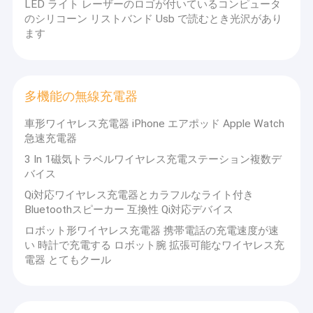
ど）。PVC金型を開くコストは低いため、ほとんどのお客様は
LED ライト レーザーのロゴが付いているコンピュータ
PVC素材を選択して金型を開きます。クリアな写真やデザインを
のシリコーン リストバンド Usb で読むとき光沢があり
送信するだけで、作成をお手伝いできます。
ます
2.カスタムロゴ：レーザー、CMYK印刷、スクリーン印刷、UV印
刷、エンボス加工、彫刻など、すべてお手伝いできます。
3.カスタムパッケージ、フルカラー印刷の紙箱、ギフトボック
ス、金属箱など、すべてお手伝いできます。
多機能の無線充電器
車形ワイヤレス充電器 iPhone エアポッド Apple Watch
急速充電器
3 In 1磁気トラベルワイヤレス充電ステーション複数デ
の製品は、北米、南米、東南アジア、中東、米国、ヨーロッパな
バイス
ど、多くの国と地域に輸出されています。
Suntrap
Qi対応ワイヤレス充電器とカラフルなライト付き
は、完璧なアフターサービスでお客様のビジネスを容易にしま
す。お客様のビジネスをサポートし、共通の発展を遂げます。ま
Bluetoothスピーカー 互換性 Qi対応デバイス
た、MOQなしとサンプルバルクの非常に迅速な納品もサポートし
ロボット形ワイヤレス充電器 携帯電話の充電速度が速
ています。
い 時計で充電する ロボット腕 拡張可能なワイヤレス充
Suntrapが製造したすべての製品は、すでにCE、FCC、ROHSテス
トに合格しており、製品の品質はすべてヨーロッパの基準の要件
電器 とてもクール
を満たしています。