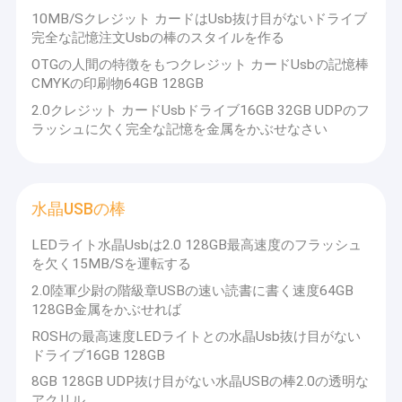
シリコーンのバンドUSB
でもあります。
10MB/Sクレジット カードはUsb抜け目がないドライブ
OEMおよびODMのカスタマイズサービスを提供できます。
完全な記憶注文Usbの棒のスタイルを作る
多機能の無線充電器
毎年、USBシェルやその他の周辺機器など、1つまたは2つの新し
いスタイルを開発します。お客様がより多くの選択肢を持てるよ
OTGの人間の特徴をもつクレジット カードUsbの記憶棒
うに、新製品の開発を続けます。
CMYKの印刷物64GB 128GB
USB HUB アダプタ
2.0クレジット カードUsbドライブ16GB 32GB UDPのフ
2021年には、インテリジェントセンサー噴霧器を開発しました。
携帯用力銀行
2022年には、ワイヤレス充電+アロマディフューザー多機能製品
ラッシュに欠く完全な記憶を金属をかぶせなさい
を開発しました。
2023年には、
3社が協力し、高品質な製品品質と優れた製
品サービス態度で、Usbフラッシュドライブ、SSDハード
ドライブ、メモリカード、ワイヤレス充電製品などを市
水晶USBの棒
場で積極的に開発しています。
2024年。Suntrap b
ec
a
me
the
Lenovo
ブランド
の
中国のOEM
LEDライト水晶Usbは2.0 128GB最高速度のフラッシュ
工場
を欠く15MB/Sを運転する
となり、LenovoのUSBフラッシュドライブの形状の金型を
2.0陸軍少尉の階級章USBの速い読書に書く速度64GB
開くのを支援しました。
202
5年、
128GB金属をかぶせれば
SuntrapはASUSとLenovoの両方の中国製造パートナーとなり、
ROSHの最高速度LEDライトとの水晶Usb抜け目がない
ユニークな形状のU字型USBドライブの製造を支援しました。
ドライブ16GB 128GB
Suntrap工場は、SSD工場と同じ東莞の住所に移転し、2つの工場
を統合して業界最大の製造工場となりました。
8GB 128GB UDP抜け目がない水晶USBの棒2.0の透明な
当社が開発した新製品については、独自の特許を取得していま
アクリル