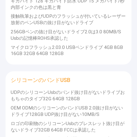
ギガバイト 128 ギガバイト防水 UDP 15 メガバイト/秒
新製品開発に関するアイデアがございましたら、お気軽にお問い
合わせください。
SUNTRAP
内部インクの色は黒と青
の主な製品は、USBフラッシュドライブ、SSDハードドライブ、
接触執筆およびUDPのフラッシュが付いているレーザー
メモリカード、パワーバンク、ワイヤレス充電器です。
放射のペンUSBの抜け目がないドライブ
ワイヤレスカーチャージャー、ケーブルなど。これらの製品の
OEMおよびODM生産と専門的な製造を提供できます。
256GBペンの抜け目がないドライブ2.0は3.0 80MB/S
Usbの記憶棒ROHS承認した
マイクロフラッシュ2.03.0 USBペンドライブ 4GB 8GB
16GB 32GB 64GB 128GB
Suntrapは、BSCI、SGS、TUVの監査にも合格しています。
Suntrap
は、すべてのUSBフラッシュドライブとSSDハードドライブメモ
シリコーンのバンドUSB
リカードを、世界をリードする半導体サプライヤーから製造して
います。
UDPのシリコーンUsbのバンド抜け目がないドライブお
100%フルメモリと厳格なテストと検査を実施しています。
もちゃのタイプ32G 64GB 128GB
すべてのUSBフラッシュドライブとSSDハードドライブメモリカ
ードは、当社の完全所有の最新工場で製造されています。
OEM ODMのシリコーンのバンドUSB 2.0抜け目がない
ドライブ128GB UDP抜け目がない10MB/S
仲介業者は存在せず、工場価格によりビジネスの競争力が高まり
ロゴの印刷物のシリコーンUsbのブレスレット抜け目が
ます。
ないドライブ32GB 64GB FCCは承認した
1.カスタム形状の金型を開く（プラスチック、金属、PVCな