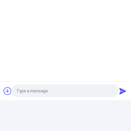
のポータブルパワーバンク
高レベル完全な電池木力銀行2400mah 3000mah
18650李イオン
注文USB抜け目がないドライブ
DHL配達員 女性 キャラクター USBフラッシュドライブ
お客様デザイン
3.0 USBの抜け目がないドライブ
カスタマイズされる作られる64GB 128GB 3.0 USBを抜
け目がないドライブ30MB/S完全な記憶形成しなさい
Photo