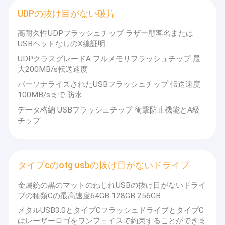
UDPの抜け目がない破片
高耐久性UDPフラッシュチップ ラザー顧客名または
USBヘッドなしのX線証明
UDPクラスグレードA フルメモリフラッシュチップ 最
大200MB/s転送速度
パーソナライズされたUSBフラッシュチップ 転送速度
100MB/sまで 防水
データ格納 USBフラッシュチップ 衝撃防止機能とA級
チップ
タイプcのotg usbの抜け目がないドライブ
家へ
金属銃の黒のマットのねじれUSBの抜け目がないドライ
製品
深センSuntrap Electronic Technology Co. Ltd.
は2009年に設立
ブの種類Cの最高速度64GB 128GB 256GB
されました。
中国におけるストレージ業界の関連製品の製造と販売のリーダー
メタルUSB3.0とタイプCフラッシュドライブとタイプC
VRショー
になることを目指しています。
はレーザーロゴをワンフェイスで約束することができま