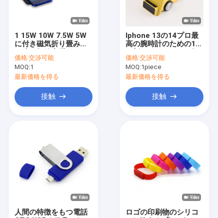
1 15W 10W 7.5W 5W
Iphone 13の14プロ最
に付き磁気折り畳み式
高の腕時計のための1匹
の速い無線充満パッド3
の新しいトラックの無
価格:
交渉可能
価格:
交渉可能
線充電器に付き15W 5
MOQ:
1
MOQ:
1piece
匹Airpods
最新価格を得る
最新価格を得る
接触
接触
家へ
製品
VRショー
人間の特徴をもつ電話
ロゴの印刷物のシリコ