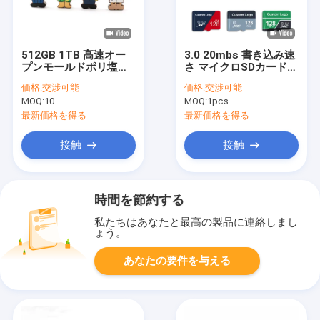
512GB 1TB 高速オー
3.0 20mbs 書き込み速
プンモールドポリ塩化
さ マイクロSDカード
ビニール Usb 2.0 およ
フルメモリとグレードA
価格:
交渉可能
価格:
交渉可能
び 3.0 カスタマイズさ
MOQ:
10
MOQ:
1pcs
れた形状
最新価格を得る
最新価格を得る
接触
接触
時間を節約する
私たちはあなたと最高の製品に連絡しまし
ょう。
あなたの要件を与える