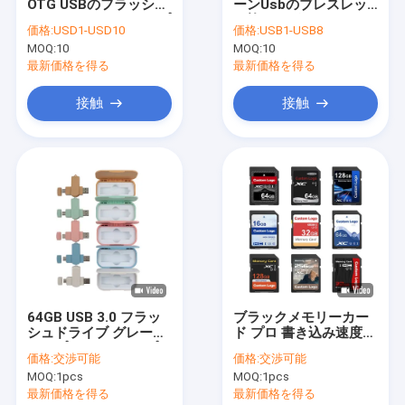
OTG USBのフラッシュ
ーンUsbのブレスレッ
わたしたち に つい て
はデータ64GBをアップ
ト抜け目がないドライ
価格:
USD1-USD10
価格:
USB1-USB8
ロード2.0 3.0 7cmの長
ブ32GB 64GB FCCは
MOQ:
10
MOQ:
10
さを運転する
承認した
工場 ツアー
最新価格を得る
最新価格を得る
品質管理
接触
接触
連絡 ください
ニュース
事件
注文USB抜け目がないドライブ
64GB USB 3.0 フラッ
ブラックメモリーカー
シュドライブ グレード
ド プロ 書き込み速度
3.0 USBの抜け目がないドライブ
アップされたAチップで
3.0 20mbps フラッシ
価格:
交渉可能
価格:
交渉可能
高速化および文書保存
ュテスト ビーチ32
金属USBの抜け目がないドライブ
MOQ:
1pcs
MOQ:
1pcs
最新価格を得る
最新価格を得る