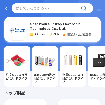
Shenzhen Suntrap Electronic
Technology Co., Ltd.
18
5.0
確認された製造者
YEARS
注文USB抜け目
3.0 USBの抜け
金属USBの抜け
SSDの内
がないドライブ
目がないドライ
目がないドライ
ド・ドラ
ブ
ブ
トップ製品