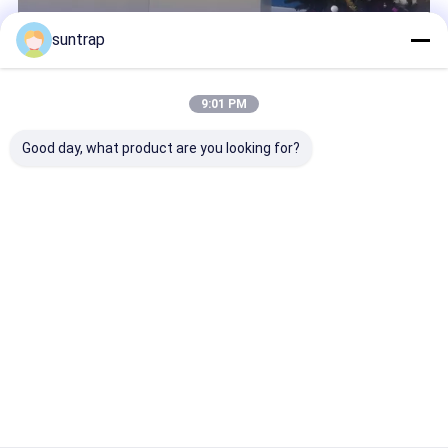
suntrap
深センSuntrap Electronic Technology Co. Ltd.は2009年に設
立されました。 中国におけるストレージ業界の関連製品の製
造と販売のリーダーになることを目指しています。 Suntrap
9:01 PM
は、BSCI、SGS、TUVの監査にも合格しています。は、すべ
ての製品に高品質のチップをフル容量で搭載するという原則
Good day, what product are you looking for?
を常に遵守しています。 USBフラッシュドライブ、SSDハー
ドドライブ、メモリカード製品に使用されるすべてのチップ
は、H2テストに合格しています。 アップグレードや偽造...
詳細情報
今すぐ電話
お問い合わせ
Desktop Site
ホーム
企業情報
お問い合わせ
Sitemap
プライバシーポリシー
品質
注文USB抜け目がないドライブ
中国工場.Copyright © 2026
Shenzhen Suntrap Electronic Technology Co., Ltd.. All Rights
Reserved.