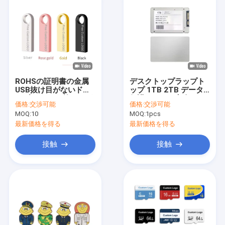
ROHSの証明書の金属
デスクトップラップト
USB抜け目がないドラ
ップ 1TB 2TB データ
イブ2.0 64GB抜け目が
保護のための安全な
価格:
交渉可能
価格:
交渉可能
ない破片UDP
SSDハードドライブ -
MOQ:
10
MOQ:
1pcs
AES 256-bit暗号化
最新価格を得る
最新価格を得る
接触
接触