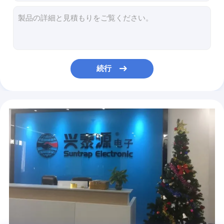
シリコーンのバンドUSB
金属の貝のシリコーンのバンドUSB抜け目がないドライブ ブレスレット革32GB 128GB
2.0 3.0のシリコーンのバンドUSBの抜け目がないドライブ完全な記憶80MB/S
多機能の無線充電器
32GB 64GB UDP 2.0 USBの棒のブレスレットのシリコーンの完全な記憶金属の箱
浮彫りにされたロゴのシリコーンのバンドUSBドライブ ブレスレット4G 16G FCCは承認した
USB HUB アダプタ
80MB/Sは16gb Usb 3.0自由の抜け目がないドライブ アップロード データに革を張る
続行
携帯用力銀行
金属の箱実質の革USB抜け目がないドライブ64GB 128GB 256GB FCCは承認した
8GB 16GB 32GB PU革USB抜け目がないドライブは最高速度80MB/S 2.0 3.0
浮彫りになるロゴ革抜け目がないドライブ128GB 32GB高容量の記憶棒
30MB/S 256GB 2.0 3.0最高の革USB抜け目がないドライブは速度を書く
完全な記憶2.0 3.0革USB抜け目がないドライブ16GB 32GB ROSHは承認した