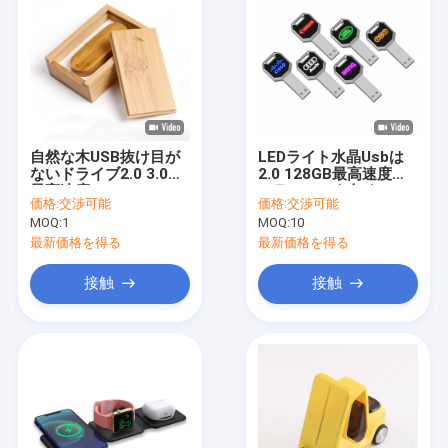
自然な木USB抜け目が
LEDライト水晶Usbは
ないドライブ2.0 3.0の
2.0 128GB最高速度の
最高速度30MB/S 64GB
フラッシュを欠く
価格:
交渉可能
価格:
交渉可能
128GB
15MB/Sを運転する
MOQ:
1
MOQ:
10
最新価格を得る
最新価格を得る
接触
接触