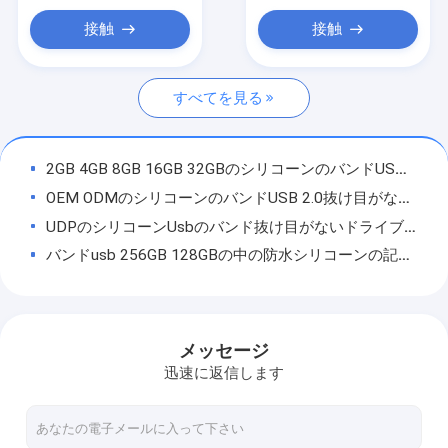
SSDの内部ハード・ドライブ
接触
接触
マイクロSDカード
すべてを見る
UDPの抜け目がない破片
タイプcのotg usbの抜け目がないドライブ
2GB 4GB 8GB 16GB 32GBのシリコーンのバンドUSBのブレスレットは承認されるRohsを形づける
木USB抜け目がないドライブ
OEM ODMのシリコーンのバンドUSB 2.0抜け目がないドライブ128GB UDP抜け目がない10MB/S
UDPのシリコーンUsbのバンド抜け目がないドライブおもちゃのタイプ32G 64GB 128GB
プラスチックUSBの棒
バンドusb 256GB 128GBの中の防水シリコーンの記憶棒のブレスレットUDP
クレジット カードUSBは付く
30MB/S最高速度のシリコーンのバンドUSB抜け目がないドライブ ブレスレット2.0 3.0 8GB 16GB
ODM OEMのシリコーンのバンドUSBの記憶ブレスレット2.0 3.0 1GB 256GBの完全な記憶
水晶USBの棒
3色のバンドUsbドライブ2.0 3.0ロゴはUsbの抜け目がないドライブ256GB ROSHを印刷した
メッセージ
革USB抜け目がないドライブ
多彩の2.0の3.0のシリコーンのバンドUSB抜け目がないドライブ256GB 30MB/S
迅速に返信します
32GB 64GB USBのリスト バンドのフラッシュは2.0を3.0の習慣のPantone色運転する
ペンUSBの抜け目がないドライブ
金属の貝注文Usbのバンド2.0 3.0の最高速度256GB 30MB/S