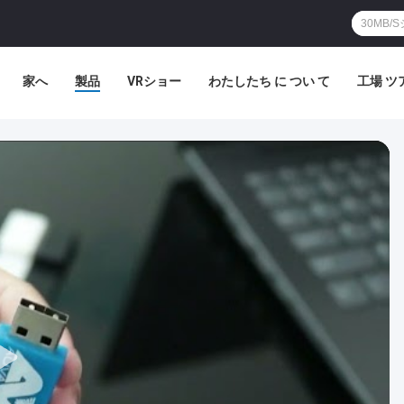
家へ
製品
VRショー
わたしたち に つい て
工場 ツ