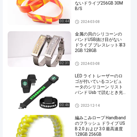
ないドライブ256GB 30M
B/S
シリコーンのバンドUSB
00:44
2024-03-08
金属の貝のシリコーンの
バンドUSB抜け目がない
ドライブ ブレスレット革3
2GB 128GB
シリコーンのバンドUSB
02:31
2024-03-08
LED ライト レーザーのロ
ゴが付いているコンピュ
ータのシリコーン リスト
バンド Usb で読むとき光
沢があります
シリコーンのバンドUSB
00:46
2022-12-14
編みこみロープ Handband
のフラッシュ ドライブ US
B 2.0 および 3.0 最高速度
128GB 256GB