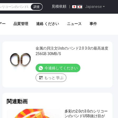
見積依頼
|
Japanese
調査
アー
品質管理
連絡 ください
ニュース
事件
金属の貝注文Usbのバンド2.0 3.0の最高速度
256GB 30MB/S
今連絡してください
もっと 学ぶ
関連動画
多彩の2.0の3.0のシリコー
ンのバンドUSB抜け目が