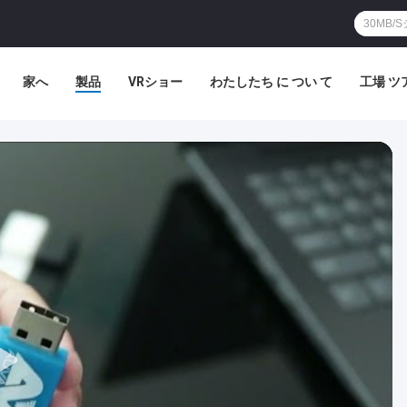
家へ
製品
VRショー
わたしたち に つい て
工場 ツ