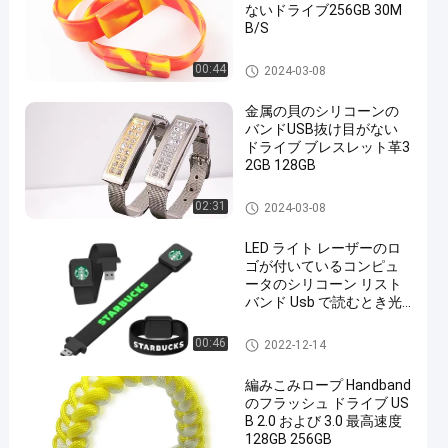
ないドライブ256GB 30M
B/S
シリコーンのバンドUSB
00:44
2024-03-08
金属の貝のシリコーンの
バンドUSB抜け目がない
ドライブ ブレスレット革3
2GB 128GB
シリコーンのバンドUSB
02:31
2024-03-08
LED ライト レーザーのロ
ゴが付いているコンピュ
ータのシリコーン リスト
バンド Usb で読むとき光
沢があります
シリコーンのバンドUSB
00:46
2022-12-14
編みこみロープ Handband
のフラッシュ ドライブ US
B 2.0 および 3.0 最高速度
128GB 256GB