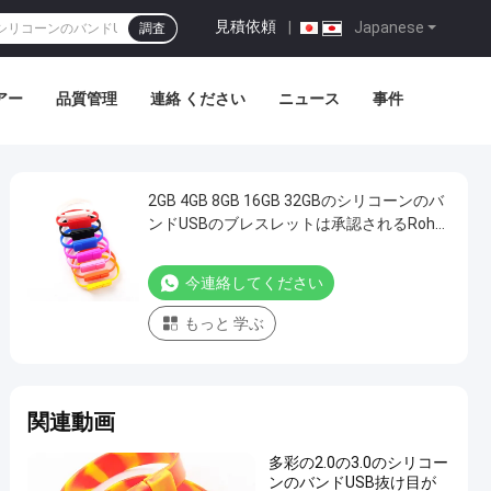
見積依頼
|
Japanese
調査
アー
品質管理
連絡 ください
ニュース
事件
2GB 4GB 8GB 16GB 32GBのシリコーンのバ
ンドUSBのブレスレットは承認されるRohs
を形づける
今連絡してください
もっと 学ぶ
関連動画
多彩の2.0の3.0のシリコー
ンのバンドUSB抜け目が